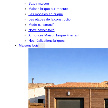
Satov maison
Maison brique sur-mesure
Les modèles en brique
Les étapes de la construction
Mode constructif
Notre savoir-faire
Annonces Maison brique + terrain
Nos réalisations briques
Maisons bois