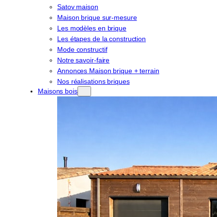
Satov maison
Maison brique sur-mesure
Les modèles en brique
Les étapes de la construction
Mode constructif
Notre savoir-faire
Annonces Maison brique + terrain
Nos réalisations briques
Maisons bois