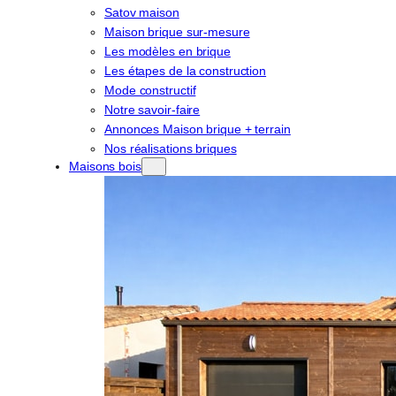
Satov maison
Maison brique sur-mesure
Les modèles en brique
Les étapes de la construction
Mode constructif
Notre savoir-faire
Annonces Maison brique + terrain
Nos réalisations briques
Maisons bois