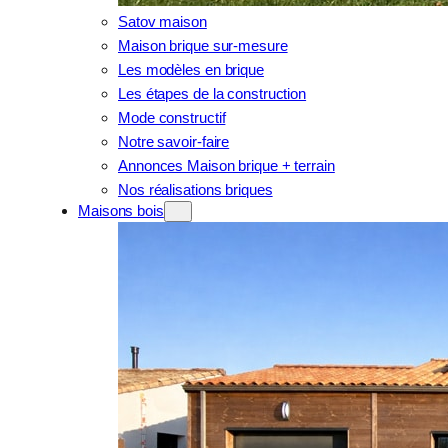
Satov maison
Maison brique sur-mesure
Les modèles en brique
Les étapes de la construction
Mode constructif
Notre savoir-faire
Annonces Maison brique + terrain
Nos réalisations briques
Maisons bois