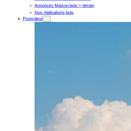
Annonces Maison bois + terrain
Nos réalisations bois
Promoteur